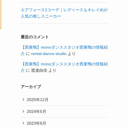
エアフォース1コーデ｜レディースもキレイめが
人気の推しスニーカー
最近のコメント
【西巣鴨】monoダンススタジオ西巣鴨の情報紹
介
に
rental-dance-studio
より
【西巣鴨】monoダンススタジオ西巣鴨の情報紹
介
に
渡邉由佳
より
アーカイブ
2025年12月
2024年5月
2023年8月